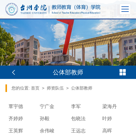
公体部教师
您的位置:
首页
>
师资队伍
>
公体部教师
覃宇德
宁广金
李军
梁海丹
齐婷婷
孙毅
包晓法
叶婷
王英辉
余伟峻
王远志
高晖