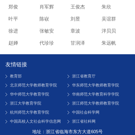
郑俊
肖军辉
王俊杰
朱欣
叶平
陈嵚
刘昱
吴谊群
徐进
张敏安
章波
泮贝贝
赵婵
代珍珍
甘润泽
朱远帆
友情链接
教育部
浙江省教育厅
北京师范大学教师教育学院
华东师范大学教师教育学院
华中师范大学教育学院
华南师范大学教育科学学院
浙江大学教育学院
浙江师范大学教师教育学院
杭州师范大学教育学院
中国社会科学网
中国高校人文社会科学信息网
浙江省社科网
地址：浙江省临海市东方大道605号